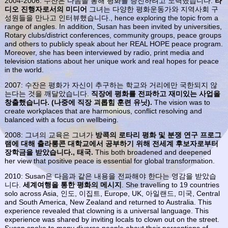
2004-2006: 수잔은 다음을 통해 평화를 증진하려고 노력했습니다.
라
디오 진행자로서의 미디어
그녀는 다양한 평화운동가와 지역사회 구
성원들을 만나고 인터뷰했습니다., hence exploring the topic from a
range of angles. In addition, Susan has been invited by universities,
Rotary clubs/district conferences, community groups, peace groups
and others to publicly speak about her REAL HOPE peace program.
Moreover, she has been interviewed by radio, print media and
television stations about her unique work and real hopes for peace
in the world.
2007: 수잔은 평화가 자신이 추구하는 학교와 거리에만 국한되지 않
는다는 것을 깨달았습니다.
직장에 평화를 전파하고 재미있는 사업을
창출했습니다. (나중에 직장 괴롭힘 훈련 유닛).
The vision was to
create workplaces that are harmonious, conflict resolving and
balanced with a focus on wellbeing.
2008: 그녀의 교육은 그녀가
방콕의 로타리 평화 및 분쟁 연구 프로그
램에 대해 출라롱콘 대학교에서 공부하기 위해 전세계 후보자로부터
장학금을 받았습니다., 태국.
This both broadened and deepened
her view that positive peace is essential for global transformation.
2010: Susan은 다음과 같은 내용을 전파해야 한다는 영감을 받았습
니다.
세계여행을 통한 평화의 메시지
. She travelling to 19 countries
solo across Asia, 인도, 이집트, Europe, UK, 아일랜드, 미국, Central
and South America, New Zealand and returned to Australia. This
experience revealed that clowning is a universal language. This
experience was shared by inviting locals to clown out on the street.