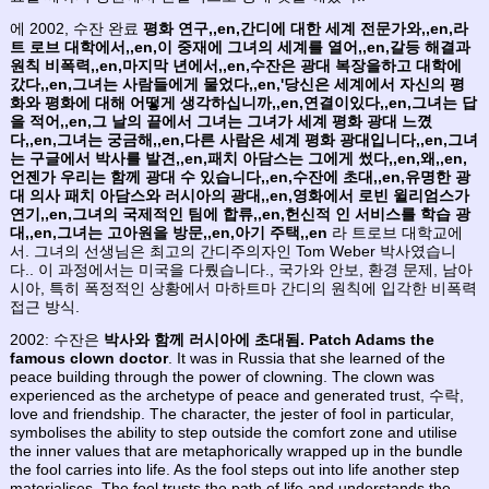
에 2002, 수잔 완료
평화 연구,,en,간디에 대한 세계 전문가와,,en,라
트 로브 대학에서,,en,이 중재에 그녀의 세계를 열어,,en,갈등 해결과
원칙 비폭력,,en,마지막 년에서,,en,수잔은 광대 복장을하고 대학에
갔다,,en,그녀는 사람들에게 물었다,,en,'당신은 세계에서 자신의 평
화와 평화에 대해 어떻게 생각하십니까,,en,연결이있다,,en,그녀는 답
을 적어,,en,그 날의 끝에서 그녀는 그녀가 세계 평화 광대 느꼈
다,,en,그녀는 궁금해,,en,다른 사람은 세계 평화 광대입니다,,en,그녀
는 구글에서 박사를 발견,,en,패치 아담스는 그에게 썼다,,en,왜,,en,
언젠가 우리는 함께 광대 수 있습니다,,en,수잔에 초대,,en,유명한 광
대 의사 패치 아담스와 러시아의 광대,,en,영화에서 로빈 윌리엄스가
연기,,en,그녀의 국제적인 팀에 합류,,en,헌신적 인 서비스를 학습 광
대,,en,그녀는 고아원을 방문,,en,아기 주택,,en
라 트로브 대학교에
서. 그녀의 선생님은 최고의 간디주의자인 Tom Weber 박사였습니
다.. 이 과정에서는 미국을 다뤘습니다., 국가와 안보, 환경 문제, 남아
시아, 특히 폭정적인 상황에서 마하트마 간디의 원칙에 입각한 비폭력
접근 방식.
2002: 수잔은
박사와 함께 러시아에 초대됨. Patch Adams the
famous clown doctor
. It was in Russia that she learned of the
peace building through the power of clowning. The clown was
experienced as the archetype of peace and generated trust, 수락,
love and friendship. The character, the jester of fool in particular,
symbolises the ability to step outside the comfort zone and utilise
the inner values that are metaphorically wrapped up in the bundle
the fool carries into life. As the fool steps out into life another step
materialises. The fool trusts the path of life and understands the