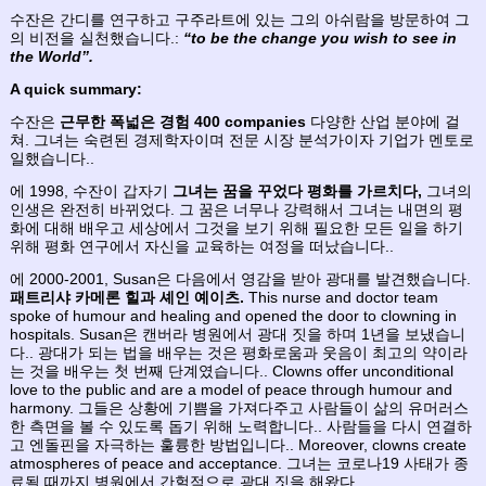
수잔은 간디를 연구하고 구주라트에 있는 그의 아쉬람을 방문하여 그
의 비전을 실천했습니다.:
“to be the change you wish to see in
the World”.
A quick summary:
수잔은
근무한 폭넓은 경험 400 companies
다양한 산업 분야에 걸
쳐. 그녀는 숙련된 경제학자이며 전문 시장 분석가이자 기업가 멘토로
일했습니다..
에 1998, 수잔이 갑자기
그녀는 꿈을 꾸었다
평화를 가르치다,
그녀의
인생은 완전히 바뀌었다. 그 꿈은 너무나 강력해서 그녀는 내면의 평
화에 대해 배우고 세상에서 그것을 보기 위해 필요한 모든 일을 하기
위해 평화 연구에서 자신을 교육하는 여정을 떠났습니다..
에 2000-2001, Susan은 다음에서 영감을 받아 광대를 발견했습니다.
패트리샤 카메론 힐과 셰인 예이츠.
This nurse and doctor team
spoke of humour and healing and opened the door to clowning in
hospitals. Susan은 캔버라 병원에서 광대 짓을 하며 1년을 보냈습니
다.. 광대가 되는 법을 배우는 것은 평화로움과 웃음이 최고의 약이라
는 것을 배우는 첫 번째 단계였습니다.. Clowns offer unconditional
love to the public and are a model of peace through humour and
harmony. 그들은 상황에 기쁨을 가져다주고 사람들이 삶의 유머러스
한 측면을 볼 수 있도록 돕기 위해 노력합니다.. 사람들을 다시 연결하
고 엔돌핀을 자극하는 훌륭한 방법입니다.. Moreover, clowns create
atmospheres of peace and acceptance. 그녀는 코로나19 사태가 종
료될 때까지 병원에서 간헐적으로 광대 짓을 해왔다..