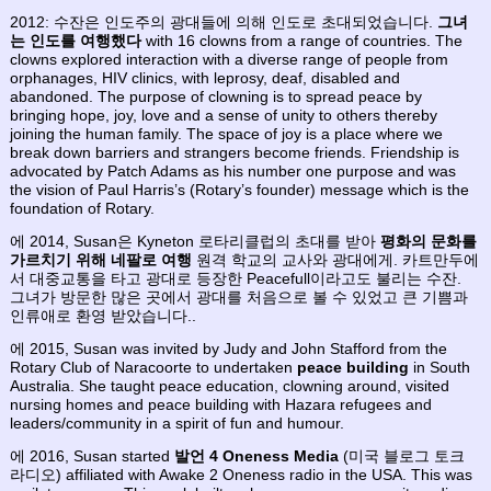
2012: 수잔은 인도주의 광대들에 의해 인도로 초대되었습니다.
그녀
는 인도를 여행했다
with 16 clowns from a range of countries. The
clowns explored interaction with a diverse range of people from
orphanages, HIV clinics, with leprosy, deaf, disabled and
abandoned. The purpose of clowning is to spread peace by
bringing hope, joy, love and a sense of unity to others thereby
joining the human family. The space of joy is a place where we
break down barriers and strangers become friends. Friendship is
advocated by Patch Adams as his number one purpose and was
the vision of Paul Harris’s (Rotary’s founder) message which is the
foundation of Rotary.
에 2014, Susan은 Kyneton 로타리클럽의 초대를 받아
평화의 문화를
가르치기 위해 네팔로 여행
원격 학교의 교사와 광대에게. 카트만두에
서 대중교통을 타고 광대로 등장한 Peacefull이라고도 불리는 수잔.
그녀가 방문한 많은 곳에서 광대를 처음으로 볼 수 있었고 큰 기쁨과
인류애로 환영 받았습니다..
에 2015, Susan was invited by Judy and John Stafford from the
Rotary Club of Naracoorte to undertaken
peace building
in South
Australia. She taught peace education, clowning around, visited
nursing homes and peace building with Hazara refugees and
leaders/community in a spirit of fun and humour.
에 2016, Susan started
발언 4 Oneness Media
(미국 블로그 토크
라디오) affiliated with Awake 2 Oneness radio in the USA. This was