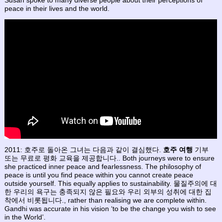
Susan spoke to many diverse people about their perceptions of
peace in their lives and the world.
2011: 호주로 돌아온 그녀는 다음과 같이 결심했다.
호주 여행
기부
또는 무료로 평화 교육을 제공합니다.. Both journeys were to ensure
she practiced inner peace and fearlessness. The philosophy of
peace is until you find peace within you cannot create peace
outside yourself. This equally applies to sustainability. 물질주의에 대
한 우리의 욕구는 충족되지 않은 필요와 우리 외부의 성취에 대한 집
착에서 비롯됩니다., rather than realising we are complete within.
Gandhi was accurate in his vision ‘to be the change you wish to see
in the World’.