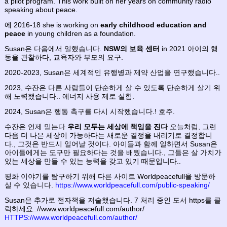
a pilot program. This work built on her years on community radio
speaking about peace.
에 2016-18 she is working on
early childhood education and
peace
in young children as a foundation.
Susan은 다음에서 일했습니다.
NSW의 보육 센터
in 2021 아이의 행
동을 관찰하다, 교육자와 부모의 요구.
2020-2023, Susan은 세계적인 유행병과 제약 산업을 연구했습니다..
2023, 수잔은 다른 사람들이 단순하게 살 수 있도록 단순하게 살기 위
해 노력했습니다.. 에너지 사용 제로 실험.
2024, Susan은 행동 촉구를 다시 시작했습니다.! 호주.
수잔은 언제 믿는다
우리 모두는 세상에 책임을 진다
오늘처럼, 그런
다음 더 나은 세상이 가능하다는 새로운 결정을 내리기로 결정합니
다., 그것은 반드시 일어날 것이다. 아이들과 함께 일하면서 Susan은
아이들에게는 도구만 필요하다는 것을 배웠습니다., 그들은 살 가치가
있는 세상을 만들 수 있는 능력을 갖고 있기 때문입니다..
평화 이야기를 탐구하기 위해 다른 사이트 Worldpeacefull을 방문하
실 수 있습니다.
https://www.worldpeacefull.com/public-speaking/
Susan은 추가로 전자책을 저술했습니다. 7 처리 중인 도서 https를 클
릭하세요.://www.worldpeacefull.com/author/
HTTPS://www.worldpeacefull.com/author/